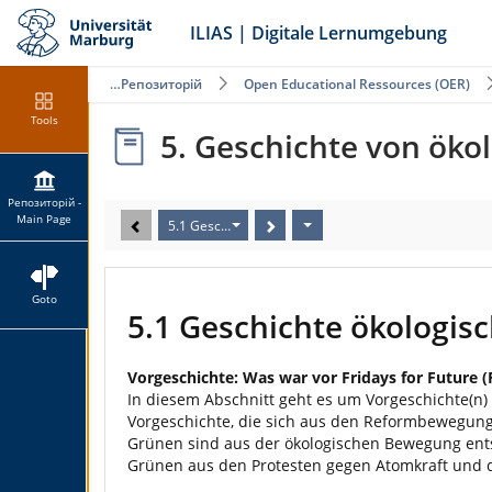
ILIAS | Digitale Lernumgebung
Репозиторій
Open Educational Ressources (OER)
Tools
5. Geschichte von öko
Репозиторій -
Main Page
5.1 Geschichte ökologischer Bewegungen als Zeichen
Goto
5.1 Geschichte ökologis
Vorgeschichte: Was war vor Fridays for Future (
In diesem Abschnitt geht es um Vorgeschichte(n)
Vorgeschichte, die sich aus den Reformbewegunge
Grünen sind aus der ökologischen Bewegung entst
Grünen aus den Protesten gegen Atomkraft und d