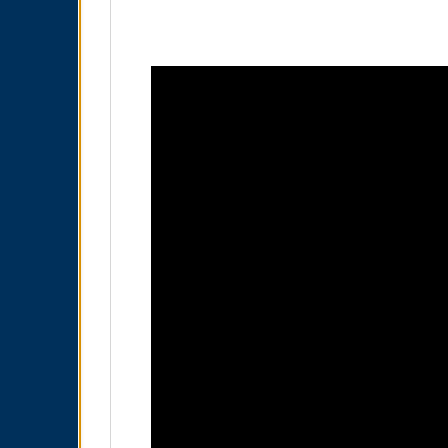
Video
Player