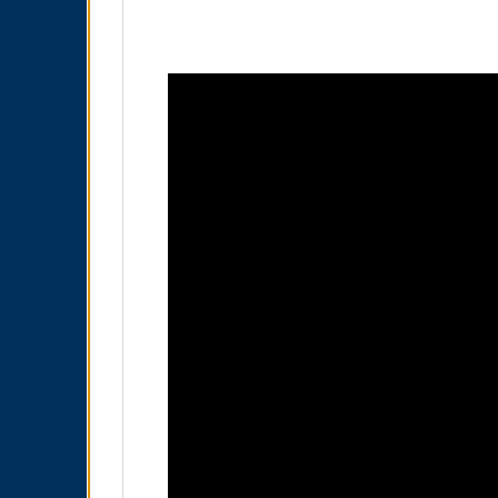
Video
Player