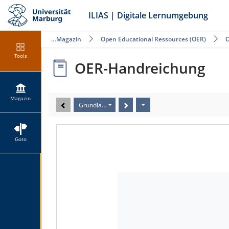
ILIAS | Digitale Lernumgebung
Magazin
Open Educational Ressources (OER)
O
Tools
OER-Handreichung
Magazin
Grundlagen
Goto
Grundlegende Informationen