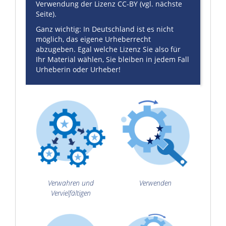
Verwendung der Lizenz CC-BY (vgl. nächste
Seite).
Ganz wichtig: In Deutschland ist es nicht
möglich, das eigene Urheberrecht
abzugeben. Egal welche Lizenz Sie also für
Ihr Material wählen, Sie bleiben in jedem Fall
Urheberin oder Urheber!
Verwahren und
Verwenden
Vervielfältigen