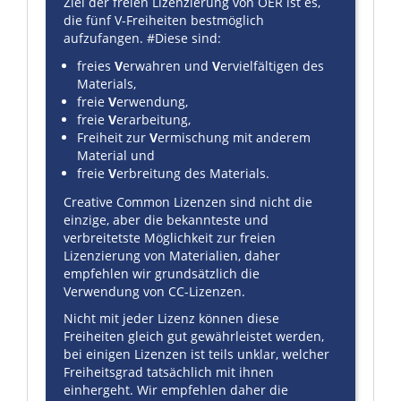
Ziel der freien Lizenzierung von OER ist es,
die fünf V-Freiheiten bestmöglich
aufzufangen.
#
Diese sind:
freies
V
erwahren und
V
ervielfältigen des
Materials,
freie
V
erwendung,
freie
V
erarbeitung,
Freiheit zur
V
ermischung mit anderem
Material und
freie
V
erbreitung des Materials.
Creative Common Lizenzen sind nicht die
einzige, aber die bekannteste und
verbreitetste Möglichkeit zur freien
Lizenzierung von Materialien, daher
empfehlen wir grundsätzlich die
Verwendung von CC-Lizenzen.
Nicht mit jeder Lizenz können diese
Freiheiten gleich gut gewährleistet werden,
bei einigen Lizenzen ist teils unklar, welcher
Freiheitsgrad tatsächlich mit ihnen
einhergeht. Wir empfehlen daher die