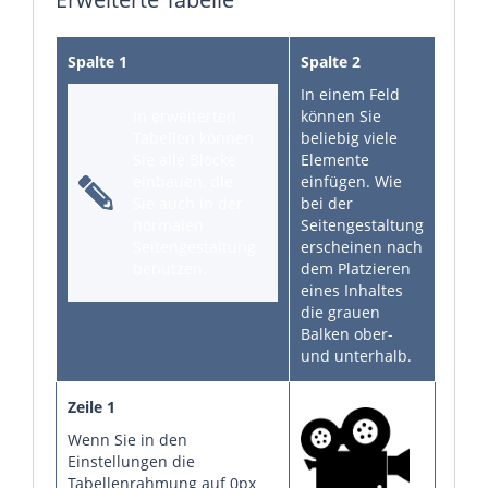
Spalte 1
Spalte 2
In einem Feld
In erweiterten
können Sie
Tabellen können
beliebig viele
Sie alle Blöcke
Elemente
einbauen, die
einfügen. Wie
Sie auch in der
bei der
normalen
Seitengestaltung
Seitengestaltung
erscheinen nach
benutzen.
dem Platzieren
eines Inhaltes
die grauen
Balken ober-
und unterhalb.
Zeile 1
Wenn Sie in den
Einstellungen die
Tabellenrahmung auf 0px