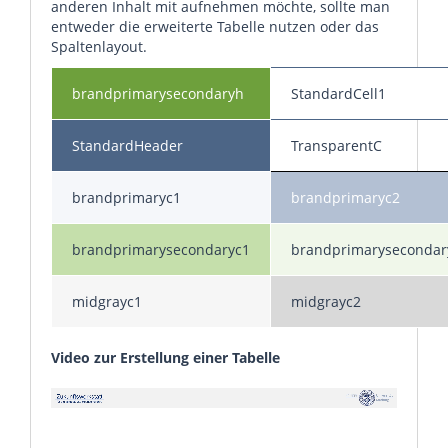
anderen Inhalt mit aufnehmen möchte, sollte man
entweder die erweiterte Tabelle nutzen oder das
Spaltenlayout.
brandprimarysecondaryh
StandardCell1
StandardHeader
TransparentC
brandprimaryc1
brandprimaryc2
brandprimarysecondaryc1
brandprimarysecondar
midgrayc1
midgrayc2
Video zur Erstellung einer Tabelle
Video
Player