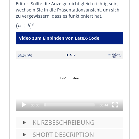
Editor. Sollte die Anzeige nicht gleich richtig sein,
wechseln Sie in die Präsentationsansicht, um sich
zu vergewissern, dass es funktioniert hat.
2
(
+
)
(
a
+
b
)
2
a
b
Video zum Einbinden von LateX-Code
Video
Player
00:00
00:44
KURZBESCHREIBUNG
SHORT DESCRIPTION