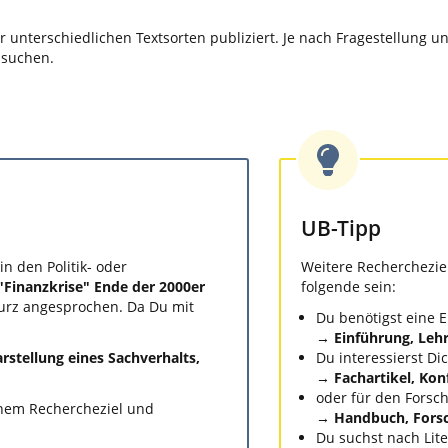
unterschiedlichen Textsorten publiziert. Je nach Fragestellung und
 suchen.
UB-Tipp
in den Politik- oder
Weitere Recherchezie
"Finanzkrise" Ende der 2000er
folgende sein:
kurz angesprochen. Da Du mit
Du benötigst eine 
→
Einführung, Leh
arstellung eines Sachverhalts,
Du interessierst Di
→
Fachartikel, Kon
oder für den Fors
inem Rechercheziel und
→
Handbuch, Fors
Du suchst nach Lit