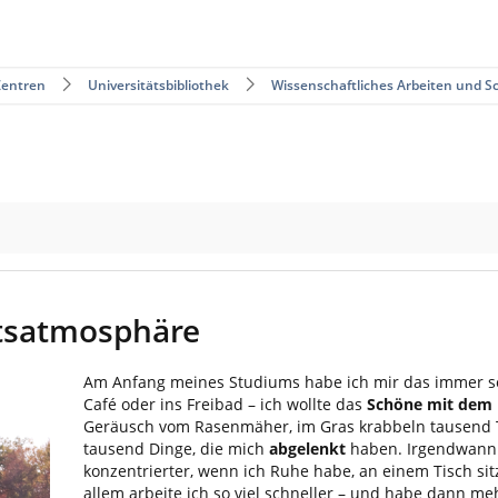
Zentren
Universitätsbibliothek
Wissenschaftliches Arbeiten und S
itsatmosphäre
Am Anfang meines Studiums habe ich mir das immer so g
Café oder ins Freibad – ich wollte das
Schöne mit dem 
Geräusch vom Rasenmäher, im Gras krabbeln tausend Ti
tausend Dinge, die mich
abgelenkt
haben. Irgendwann m
konzentrierter, wenn ich Ruhe habe, an einem Tisch s
allem arbeite ich so viel schneller – und habe dann me