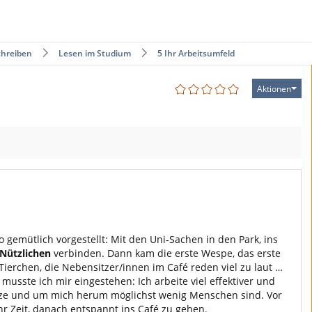
chreiben
Lesen im Studium
5 Ihr Arbeitsumfeld
Aktionen
emütlich vorgestellt: Mit den Uni-Sachen in den Park, ins
Nützlichen
verbinden. Dann kam die erste Wespe, das erste
erchen, die Nebensitzer/innen im Café reden viel zu laut …
usste ich mir eingestehen: Ich arbeite viel effektiver und
itze und um mich herum möglichst wenig Menschen sind. Vor
hr Zeit, danach entspannt ins Café zu gehen.