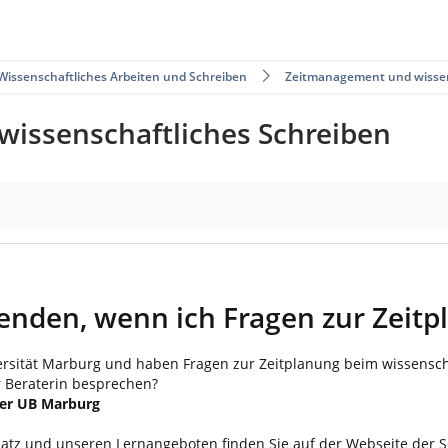
Wissenschaftliches Arbeiten und Schreiben
Zeitmanagement und wissen
issenschaftliches Schreiben
eitplanung habe?
enden, wenn ich Fragen zur Zeitp
ersität Marburg und haben Fragen zur Zeitplanung beim wissensch
r Beraterin besprechen?
der UB Marburg
tz und unseren Lernangeboten finden Sie auf der Webseite der S