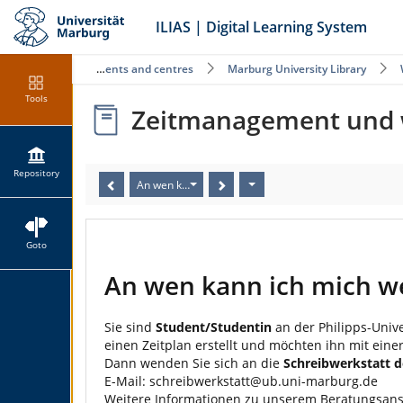
ILIAS | Digital Learning System
Public offerings of the departments and centres
Marburg University Library
Tools
Zeitmanagement und w
Repository
An wen kann ich mich wenden, wenn ich Fragen zur Z
Goto
An wen kann ich mich w
Sie sind
Student/Studentin
an der Philipps-Univ
einen Zeitplan erstellt und möchten ihn mit eine
Dann wenden Sie sich an die
Schreibwerkstatt 
E-Mail:
schreibwerkstatt@ub.uni-marburg.de
Weitere Informationen zu unserem Beratungsansa