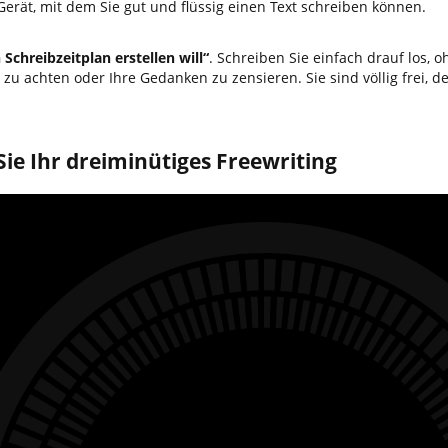
erät, mit dem Sie gut und flüssig einen Text schreiben können.
Schreibzeitplan erstellen will“
. Schreiben Sie einfach drauf los, 
u achten oder Ihre Gedanken zu zensieren. Sie sind völlig frei, de
ie Ihr dreiminütiges Freewriting