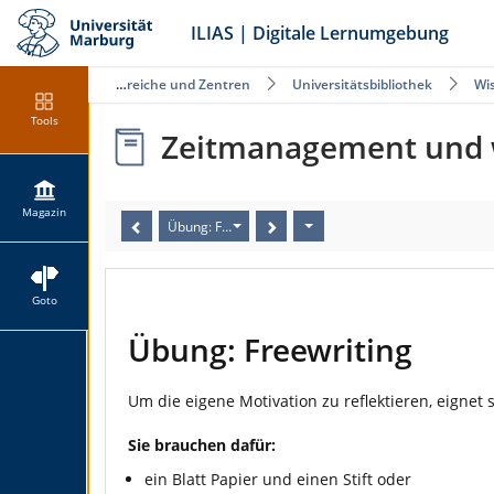
ILIAS | Digitale Lernumgebung
Öffentliche Angebote der Fachbereiche und Zentren
Universitätsbibliothek
Wi
Tools
Zeitmanagement und w
Magazin
Übung: Freewriting
Goto
Übung: Freewriting
Um die eigene Motivation zu reflektieren, eignet 
Sie brauchen dafür:
ein Blatt Papier und einen Stift oder