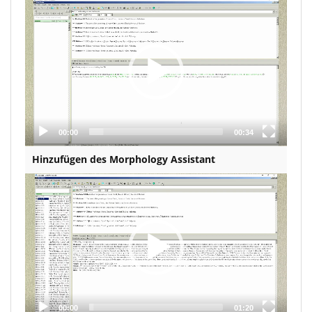
Video
Player
00:00
00:34
Hinzufügen des Morphology Assistant
Video
Player
00:00
01:20