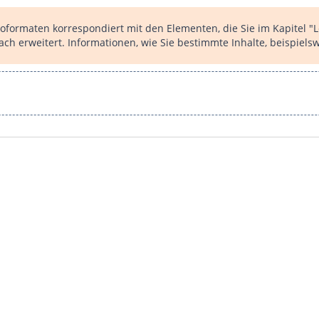
oformaten korrespondiert mit den Elementen, die Sie im Kapitel "L
h erweitert. Informationen, wie Sie bestimmte Inhalte, beispielsw