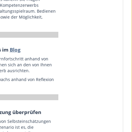
nes Kompetenzerwerbs
taltungsspielraum. Bedienen
owie der Möglichkeit,
s im
Blog
rnfortschritt anhand von
nen sich an den von Ihnen
erb ausrichten.
wachs anhand von Reflexion
tzung überprüfen
von Selbsteinschätzungen
nario ist es, die