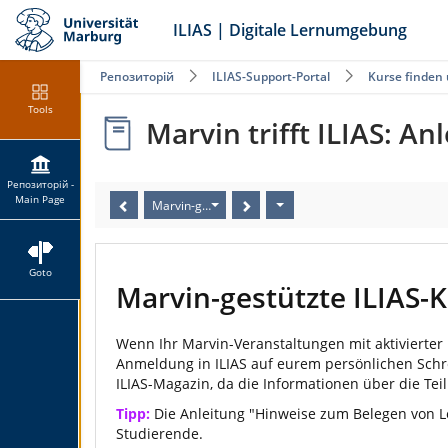
ILIAS | Digitale Lernumgebung
Репозиторій
ILIAS-Support-Portal
Kurse finden
Tools
Marvin trifft ILIAS: A
Репозиторій -
Main Page
Marvin-gestützte ILIAS-Kurse
Goto
Marvin-gestützte ILIAS-
Wenn Ihr Marvin-Veranstaltungen mit aktivierter 
Anmeldung in ILIAS auf eurem persönlichen Schre
ILIAS-Magazin, da die Informationen über die T
Tipp:
Die Anleitung "Hinweise zum Belegen von Le
Studierende.