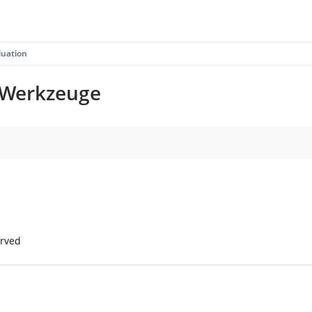
luation
g-Werkzeuge
erved